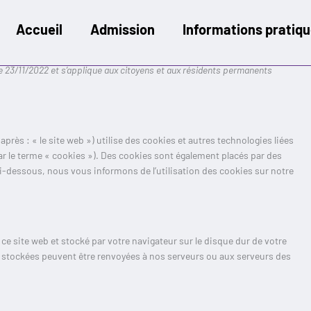
Consent
Consent
Consent
to
to
to
Accueil
Admission
Informations pratiq
service
service
service
wordpress
youtube
divers
 le 23/11/2022 et s’applique aux citoyens et aux résidents permanents
-après : « le site web ») utilise des cookies et autres technologies liées
ar le terme « cookies »). Des cookies sont également placés par des
-dessous, nous vous informons de l’utilisation des cookies sur notre
 ce site web et stocké par votre navigateur sur le disque dur de votre
t stockées peuvent être renvoyées à nos serveurs ou aux serveurs des