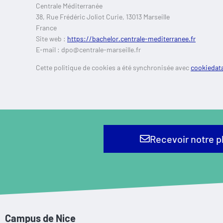
Centrale Méditerranée
38, Rue Frédéric Joliot Curie, 13013 Marseille
France
Site web :
https://bachelor.centrale-mediterranee.fr
E-mail :
dpo@
centrale-marseille.fr
Cette politique de cookies a été synchronisée avec
cookiedat
Recevoir notre p
Campus de Nice